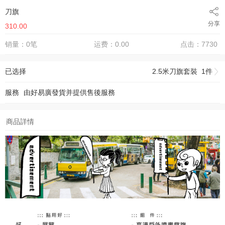
刀旗
分享
310.00
销量：0笔
运费：0.00
点击：7730
已选择
2.5米刀旗套裝 1件
服務
由
好易廣
發貨并提供售後服務
商品詳情