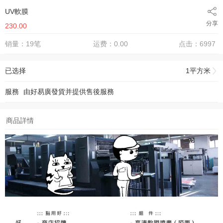
UV軟膜
分享
230.00
销量：19笔
运费：0.00
点击：6997
已选择
1平方米
服務
由
好易廣
發貨并提供售後服務
商品詳情