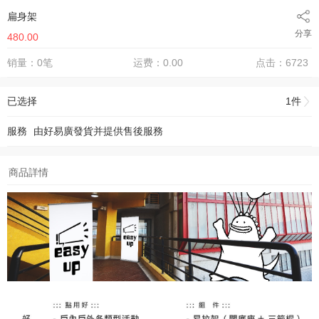
扁身架
分享
480.00
销量：0笔
运费：0.00
点击：6723
已选择
1件
服務
由
好易廣
發貨并提供售後服務
商品詳情